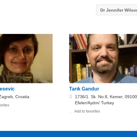
Dr Jennifer Wils
lesevic
Tarık Gandur
Zagreb, Croatia
1736/1. Sk. No:8, Kemer, 09100
Efeler/Aydın/ Turkey
orites
Add to favorites