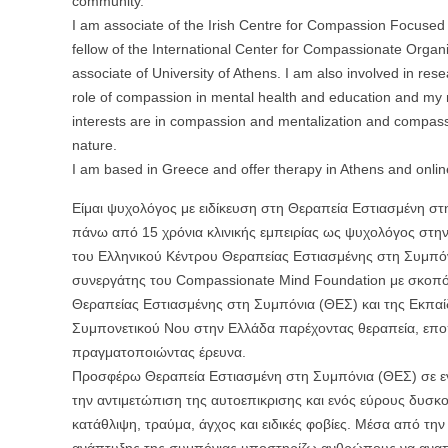
community.
I am associate of the Irish Centre for Compassion Focused 
fellow of the International Center for Compassionate Organi
associate of University of Athens. I am also involved in res
role of compassion in mental health and education and my
interests are in compassion and mentalization and compass
nature.
I am based in Greece and offer therapy in Athens and onlin
Είμαι ψυχολόγος με ειδίκευση στη Θεραπεία Εστιασμένη στ
πάνω από 15 χρόνια κλινικής εμπειρίας ως ψυχολόγος στην 
του Ελληνικού Κέντρου Θεραπείας Εστιασμένης στη Συμπόν
συνεργάτης του Compassionate Mind Foundation με σκοπό
Θεραπείας Εστιασμένης στη Συμπόνια (ΘΕΣ) και της Εκπα
Συμπονετικού Νου στην Ελλάδα παρέχοντας θεραπεία, εποπ
πραγματοποιώντας έρευνα.
Προσφέρω Θεραπεία Εστιασμένη στη Συμπόνια (ΘΕΣ) σε ενή
την αντιμετώπιση της αυτοεπικρισης και ενός εύρους δυσκ
κατάθλιψη, τραύμα, άγχος και ειδικές φοβίες. Μέσα από τη