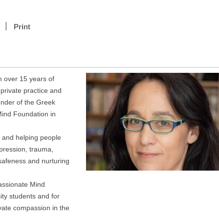
Print
 over 15 years of
 private practice and
under of the Greek
Mind Foundation in
s and helping people
epression, trauma,
 safeness and nurturing
assionate Mind
ity students and for
ivate compassion in the