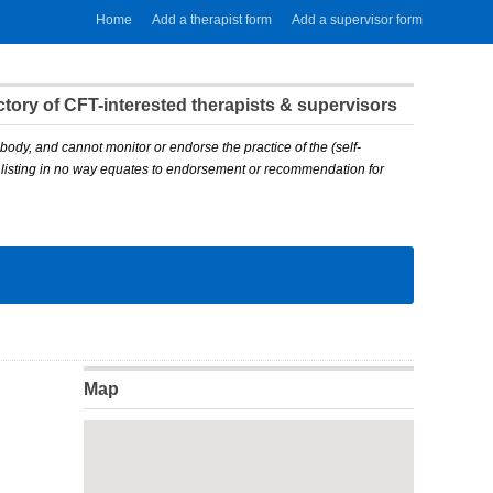
Home
Add a therapist form
Add a supervisor form
ory of CFT-interested therapists & supervisors
body, and cannot monitor or endorse the practice of the (self-
A listing in no way equates to endorsement or recommendation for
Map