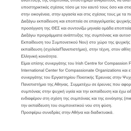
ανάπτυξης της συμπόνιας υποστηρίζω ανθρώπους να αναπ
υποστηρικτικές σχέσεις τόσο με τον εαυτό τους όσο και στι
στην οικογένεια, στην εργασία και στις σχέσεις τους με τα π
Διεξάγω εκπαίδευση και εποπτεία σε επαγγελματίες ψυχικής
προσέγγιση της ΘΕΣ και συντονίζω μηνιαία ομάδα εποπτεία
Διεξάγω προγράμματα ανάπτυξης της συμπόνιας και αυτο
Εκπαίδευση του Συμπονετικού Νου) στο χώρο της ψυχικής 
εκπαίδευση (σχολεία/Πανεπιστήμιο), στην τέχνη, στον αθλη
Ελληνική κοινότητα.
Είμαι επίσης συνεργάτης του Irish Centre for Compassion 
International Center for Compassionate Organizations και 
συνεργάτης του Εργαστηρίου Ποιοτικής Έρευνας στην Ψυχ
Πανεπιστήμιο της Αθηνας. Συμμετέχω σε έρευνες που αφορ
συμπόνιας στην ψυχική υγεία και την εκπαίδευση και έχω ει
ενδιαφέρον στη σχέση της συμπόνιας και της εννόησης (men
την εκπαίδευση του συμπονετικού νου στη φύση.
Προσφέρω συνεδρίες στην Αθήνα και διαδικτυακά.