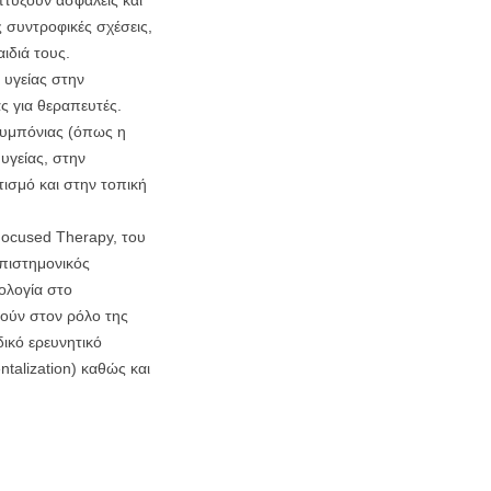
τύξουν ασφαλείς και
ς συντροφικές σχέσεις,
αιδιά τους.
 υγείας στην
ς για θεραπευτές.
συμπόνιας (όπως η
υγείας, στην
τισμό και στην τοπική
Focused Therapy, του
επιστημονικός
ολογία στο
ούν στον ρόλο της
δικό ερευνητικό
talization) καθώς και