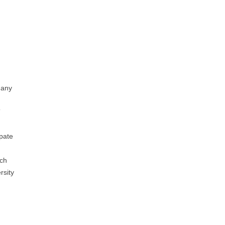
many
T
pate
ach
rsity