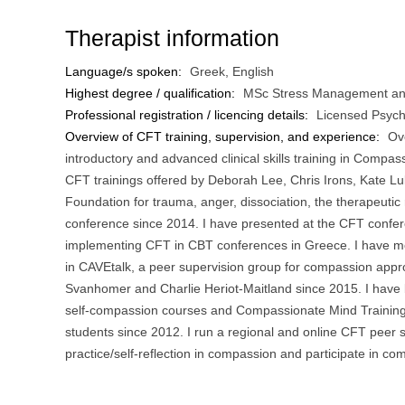
Therapist information
Language/s spoken:
Greek, English
Highest degree / qualification:
MSc Stress Management an
Professional registration / licencing details:
Licensed Psych
Overview of CFT training, supervision, and experience:
Ov
introductory and advanced clinical skills training in Comp
CFT trainings offered by Deborah Lee, Chris Irons, Kate Lu
Foundation for trauma, anger, dissociation, the therapeutic
conference since 2014. I have presented at the CFT confe
implementing CFT in CBT conferences in Greece. I have mon
in CAVEtalk, a peer supervision group for compassion appr
Svanhomer and Charlie Heriot-Maitland since 2015. I have b
self-compassion courses and Compassionate Mind Training f
students since 2012. Ι run a regional and online CFT peer
practice/self-reflection in compassion and participate in c