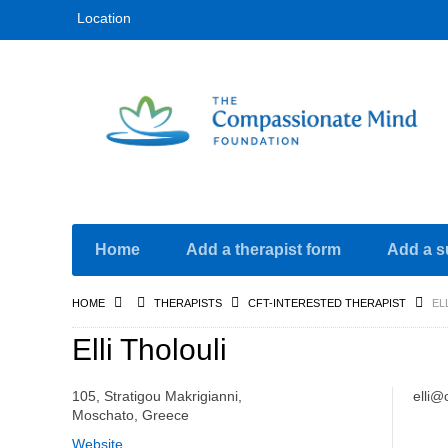
Location
Home
Add a therapist form
Add a s
HOME
THERAPISTS
CFT-INTERESTED THERAPIST
EL
Elli Tholouli
105, Stratigou Makrigianni,
elli@
Moschato, Greece
Website