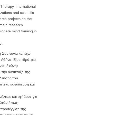
Therapy, international
zations and scientific
earch projects on the
 main research
ionate mind training in
e.
η Συμπόνια και έχω
Αθήνα. Είμαι ιδρύτρια
ια, διεθνής
 την ανάπτυξη της
ίδευσης του
τεία, εκπαίδευση και
λικες και εφήβους για
ολιών όπως:
ν προσέγγιση της